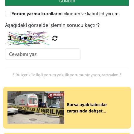
GÖNDER
Yorum yazma kurallarını
okudum ve kabul ediyorum
Aşağıdaki görselde işlemin sonucu kaçtır?
* Bu içerik ile ilgili yorum yok, ilk yorumu siz yazın, tartışalım *
Bursa ayakkabıcılar
çarşısında dehşet...