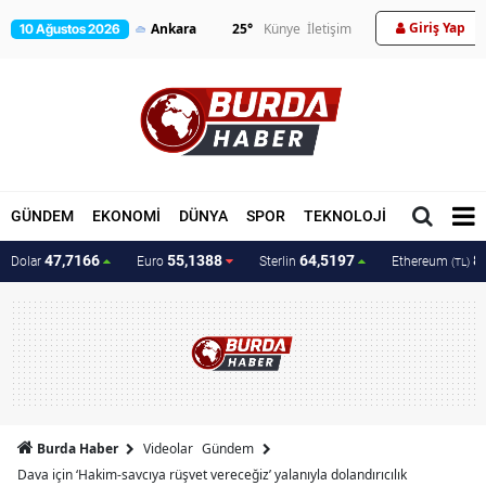
Giriş Yap
25
°
Künye
İletişim
10 Ağustos 2026
GÜNDEM
EKONOMİ
DÜNYA
SPOR
TEKNOLOJİ
MAGAZİN
47,7166
55,1388
64,5197
8
Dolar
Euro
Sterlin
Ethereum
(TL)
Burda Haber
Videolar
Gündem
Dava için ‘Hakim-savcıya rüşvet vereceğiz’ yalanıyla dolandırıcılık