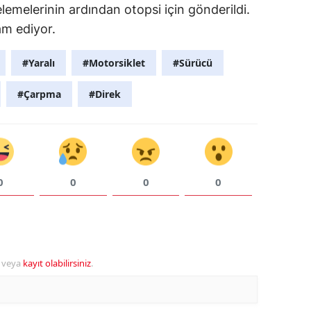
celemelerinin ardından otopsi için gönderildi.
am ediyor.
#Yaralı
#Motorsiklet
#Sürücü
#Çarpma
#Direk
0
0
0
0
veya
kayıt olabilirsiniz
.