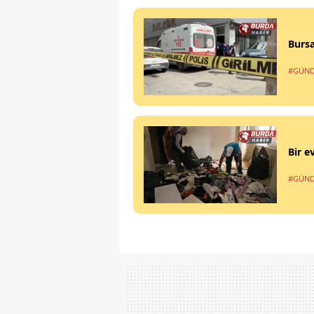
Bursa
#GÜN
Bir e
#GÜN