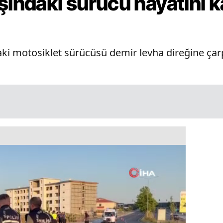
şındaki sürücü hayatını k
ki motosiklet sürücüsü demir levha direğine çarp