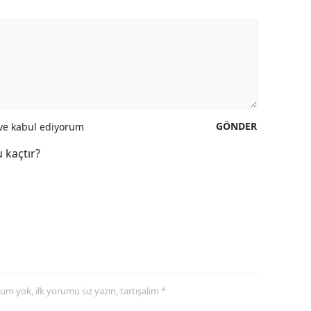
GÖNDER
e kabul ediyorum
 kaçtır?
yorum yok, ilk yorumu siz yazın, tartışalım *