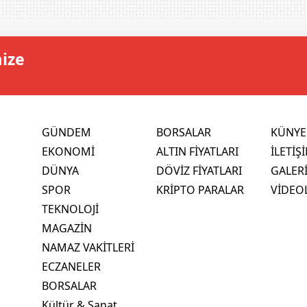
mize
GÜNDEM
BORSALAR
KÜNYE
EKONOMİ
ALTIN FİYATLARI
İLETİŞ
DÜNYA
DÖVİZ FİYATLARI
GALER
SPOR
KRİPTO PARALAR
VİDEO
TEKNOLOJİ
MAGAZİN
NAMAZ VAKİTLERİ
ECZANELER
BORSALAR
Kültür & Sanat