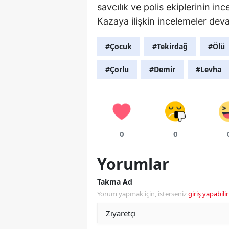
savcılık ve polis ekiplerinin in
Kazaya ilişkin incelemeler dev
#Çocuk
#Tekirdağ
#Ölü
#Çorlu
#Demir
#Levha
0
0
Yorumlar
Takma Ad
Yorum yapmak için, isterseniz
giriş yapabilir