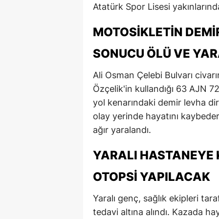
Atatürk Spor Lisesi yakınlarınd
MOTOSIKLETIN DEMI
SONUCU ÖLÜ VE YAR
Ali Osman Çelebi Bulvarı civar
Özçelik'in kullandığı 63 AJN 7
yol kenarındaki demir levha di
olay yerinde hayatını kaybede
ağır yaralandı.
YARALI HASTANEYE K
OTOPSI YAPILACAK
Yaralı genç, sağlık ekipleri tar
tedavi altına alındı. Kazada ha