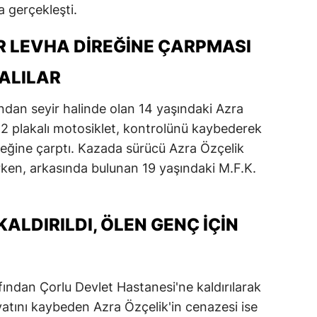
a gerçekleşti.
R LEVHA DIREĞINE ÇARPMASI
ALILAR
ından seyir halinde olan 14 yaşındaki Azra
22 plakalı motosiklet, kontrolünü kaybederek
reğine çarptı. Kazada sürücü Azra Özçelik
rken, arkasında bulunan 19 yaşındaki M.F.K.
ALDIRILDI, ÖLEN GENÇ İÇIN
afından Çorlu Devlet Hastanesi'ne kaldırılarak
yatını kaybeden Azra Özçelik'in cenazesi ise