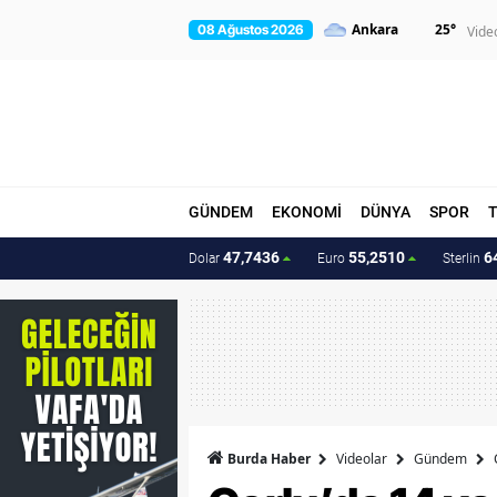
25
°
08 Ağustos 2026
Vide
GÜNDEM
EKONOMİ
DÜNYA
SPOR
47,7436
55,2510
6
Dolar
Euro
Sterlin
Burda Haber
Videolar
Gündem