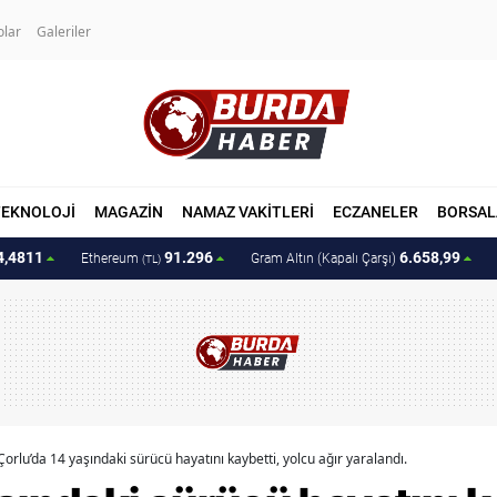
olar
Galeriler
TEKNOLOJİ
MAGAZİN
NAMAZ VAKİTLERİ
ECZANELER
BORSAL
4,4811
91.296
6.658,99
Ethereum
Gram Altın (Kapalı Çarşı)
(TL)
Çorlu’da 14 yaşındaki sürücü hayatını kaybetti, yolcu ağır yaralandı.