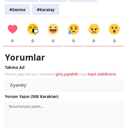
#Gezme
#Karatay
0
0
0
0
0
0
Yorumlar
Takma Ad
Yorum yapmak için, isterseniz
giriş yapabilir
veya
kayıt olabilirsiniz
.
Yorum Yazın (500 Karakter)