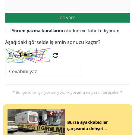
GÖNDER
Yorum yazma kurallarını
okudum ve kabul ediyorum
Aşağıdaki görselde işlemin sonucu kaçtır?
* Bu içerik ile ilgili yorum yok, ilk yorumu siz yazın, tartışalım *
Bursa ayakkabıcılar
çarşısında dehşet...