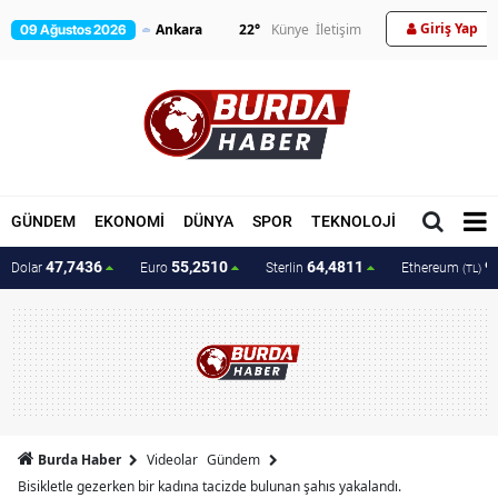
Giriş Yap
22
°
Künye
İletişim
09 Ağustos 2026
GÜNDEM
EKONOMİ
DÜNYA
SPOR
TEKNOLOJİ
MAGAZİN
47,7436
55,2510
64,4811
9
Dolar
Euro
Sterlin
Ethereum
(TL)
Burda Haber
Videolar
Gündem
Bisikletle gezerken bir kadına tacizde bulunan şahıs yakalandı.