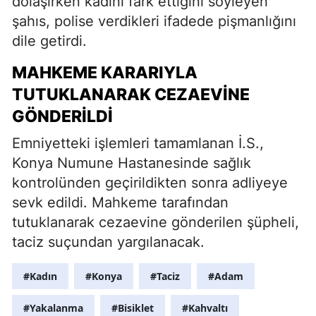
dolaşırken kadını fark ettiğini söyleyen
şahıs, polise verdikleri ifadede pişmanlığını
dile getirdi.
MAHKEME KARARIYLA
TUTUKLANARAK CEZAEVINE
GÖNDERILDI
Emniyetteki işlemleri tamamlanan İ.S.,
Konya Numune Hastanesinde sağlık
kontrolünden geçirildikten sonra adliyeye
sevk edildi. Mahkeme tarafından
tutuklanarak cezaevine gönderilen şüpheli,
taciz suçundan yargılanacak.
#Kadın
#Konya
#Taciz
#Adam
#Yakalanma
#Bisiklet
#Kahvaltı