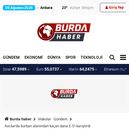
Giriş Yap
23
°
Künye
İletişim
06 Ağustos 2026
GÜNDEM
EKONOMİ
DÜNYA
SPOR
TEKNOLOJİ
MAGAZİN
47,5989
55,0737
64,2475
9
Dolar
Euro
Sterlin
Ethereum
(TL)
Burda Haber
Videolar
Gündem
Avcılar’da kurban alanından kaçan dana E-5’i karıştırdı