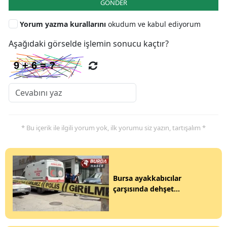
GÖNDER
Yorum yazma kurallarını
okudum ve kabul ediyorum
Aşağıdaki görselde işlemin sonucu kaçtır?
* Bu içerik ile ilgili yorum yok, ilk yorumu siz yazın, tartışalım *
Bursa ayakkabıcılar
çarşısında dehşet...