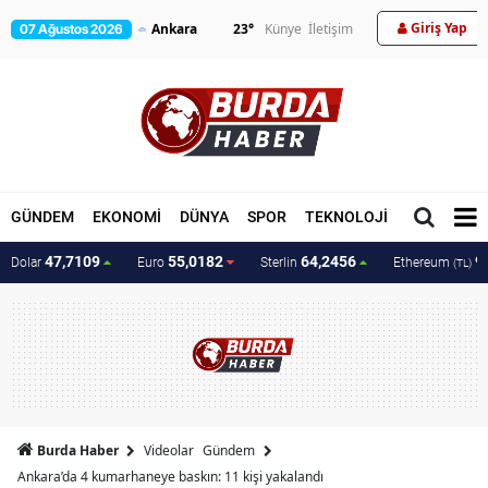
Giriş Yap
23
°
Künye
İletişim
07 Ağustos 2026
GÜNDEM
EKONOMİ
DÜNYA
SPOR
TEKNOLOJİ
MAGAZİN
47,7109
55,0182
64,2456
9
Dolar
Euro
Sterlin
Ethereum
(TL)
Burda Haber
Videolar
Gündem
Ankara’da 4 kumarhaneye baskın: 11 kişi yakalandı