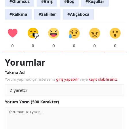
#Olumsuz
#Giriş
#Boş
#Koşullar
#Kalkma
#Sahiller
#Akçakoca
0
0
0
0
0
0
Yorumlar
Takma Ad
Yorum yapmak için, isterseniz
giriş yapabilir
veya
kayıt olabilirsiniz
.
Yorum Yazın (500 Karakter)