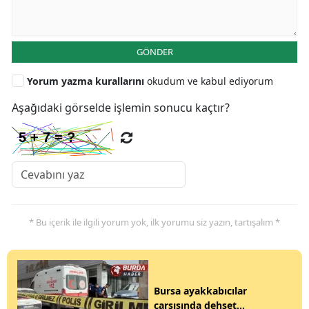
GÖNDER
Yorum yazma kurallarını
okudum ve kabul ediyorum
Aşağıdaki görselde işlemin sonucu kaçtır?
* Bu içerik ile ilgili yorum yok, ilk yorumu siz yazın, tartışalım *
Bursa ayakkabıcılar
çarşısında dehşet...