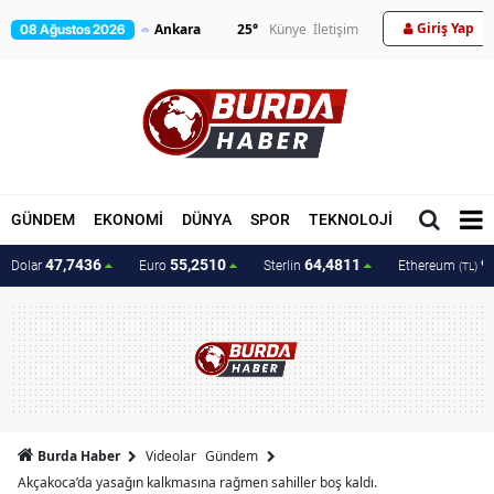
Giriş Yap
25
°
Künye
İletişim
08 Ağustos 2026
GÜNDEM
EKONOMİ
DÜNYA
SPOR
TEKNOLOJİ
MAGAZİN
47,7436
55,2510
64,4811
9
Dolar
Euro
Sterlin
Ethereum
(TL)
Burda Haber
Videolar
Gündem
Akçakoca’da yasağın kalkmasına rağmen sahiller boş kaldı.