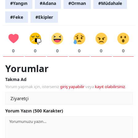
#Yangın
#Adana
#Orman
#Müdahale
#Feke
#Ekipler
0
0
0
0
0
0
Yorumlar
Takma Ad
Yorum yapmak için, isterseniz
giriş yapabilir
veya
kayıt olabilirsiniz
.
Yorum Yazın (500 Karakter)