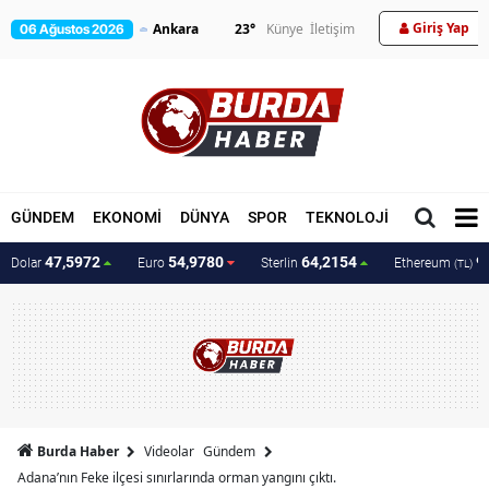
Giriş Yap
23
°
Künye
İletişim
06 Ağustos 2026
GÜNDEM
EKONOMİ
DÜNYA
SPOR
TEKNOLOJİ
MAGAZİN
47,5972
54,9780
64,2154
9
Dolar
Euro
Sterlin
Ethereum
(TL)
Burda Haber
Videolar
Gündem
Adana’nın Feke ilçesi sınırlarında orman yangını çıktı.