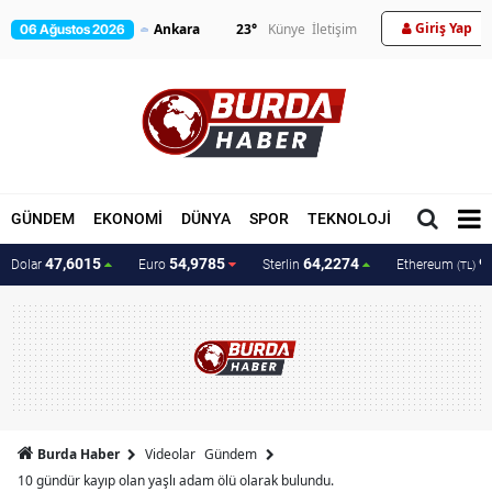
Giriş Yap
23
°
Künye
İletişim
06 Ağustos 2026
GÜNDEM
EKONOMİ
DÜNYA
SPOR
TEKNOLOJİ
MAGAZİN
47,6015
54,9785
64,2274
9
Dolar
Euro
Sterlin
Ethereum
(TL)
Burda Haber
Videolar
Gündem
10 gündür kayıp olan yaşlı adam ölü olarak bulundu.