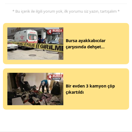
* Bu içerik ile ilgili yorum yok, ilk yorumu siz yazın, tartışalım *
Bursa ayakkabıcılar
çarşısında dehşet...
Bir evden 3 kamyon çöp
çıkartıldı