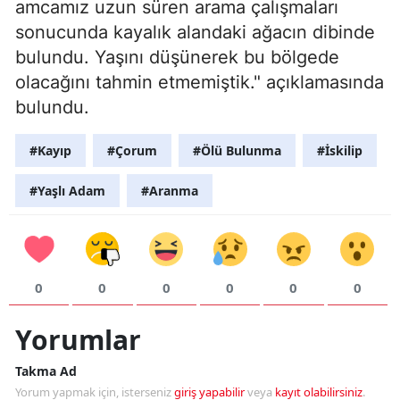
amcamız uzun süren arama çalışmaları
sonucunda kayalık alandaki ağacın dibinde
bulundu. Yaşını düşünerek bu bölgede
olacağını tahmin etmemiştik." açıklamasında
bulundu.
#Kayıp
#Çorum
#Ölü Bulunma
#İskilip
#Yaşlı Adam
#Aranma
0
0
0
0
0
0
Yorumlar
Takma Ad
Yorum yapmak için, isterseniz
giriş yapabilir
veya
kayıt olabilirsiniz
.