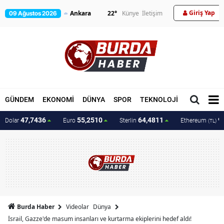
Giriş Yap
22
°
Künye
İletişim
09 Ağustos 2026
GÜNDEM
EKONOMİ
DÜNYA
SPOR
TEKNOLOJİ
MAGAZİN
47,7436
55,2510
64,4811
9
Dolar
Euro
Sterlin
Ethereum
(TL)
Burda Haber
Videolar
Dünya
İsrail, Gazze'de masum insanları ve kurtarma ekiplerini hedef aldı!