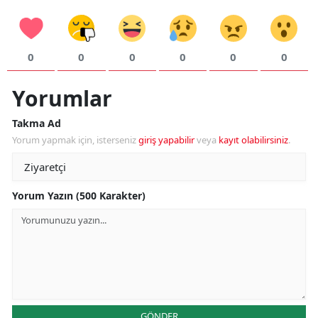
0
0
0
0
0
0
Yorumlar
Takma Ad
Yorum yapmak için, isterseniz
giriş yapabilir
veya
kayıt olabilirsiniz
.
Yorum Yazın (500 Karakter)
GÖNDER