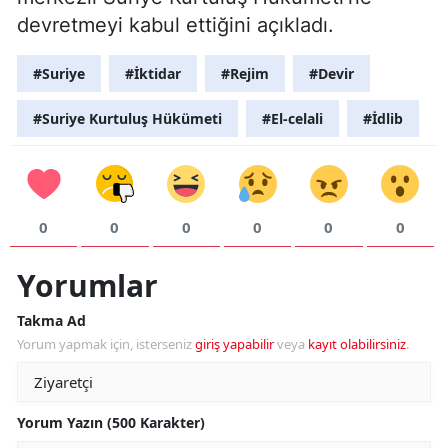
devretmeyi kabul ettiğini açıkladı.
#Suriye
#İktidar
#Rejim
#Devir
#Suriye Kurtuluş Hükümeti
#El-celali
#İdlib
0
0
0
0
0
0
Yorumlar
Takma Ad
Yorum yapmak için, isterseniz
giriş yapabilir
veya
kayıt olabilirsiniz
.
Yorum Yazın (500 Karakter)