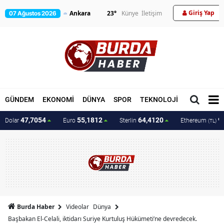
Giriş Yap
23
°
Künye
İletişim
07 Ağustos 2026
GÜNDEM
EKONOMİ
DÜNYA
SPOR
TEKNOLOJİ
MAGAZİN
47,7054
55,1812
64,4120
9
Dolar
Euro
Sterlin
Ethereum
(TL)
Burda Haber
Videolar
Dünya
Başbakan El-Celali, iktidarı Suriye Kurtuluş Hükümeti’ne devredecek.