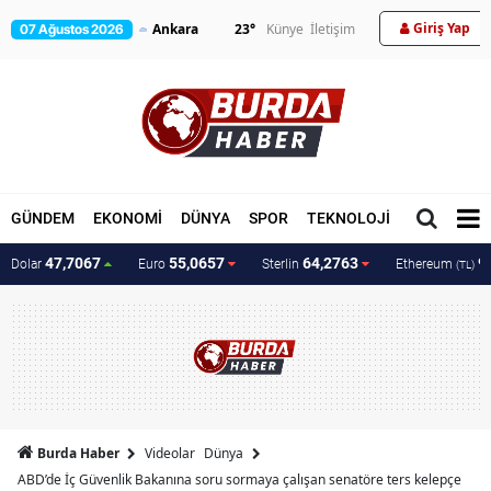
Giriş Yap
23
°
Künye
İletişim
07 Ağustos 2026
GÜNDEM
EKONOMİ
DÜNYA
SPOR
TEKNOLOJİ
MAGAZİN
47,7067
55,0657
64,2763
9
Dolar
Euro
Sterlin
Ethereum
(TL)
Burda Haber
Videolar
Dünya
ABD’de İç Güvenlik Bakanına soru sormaya çalışan senatöre ters kelepçe