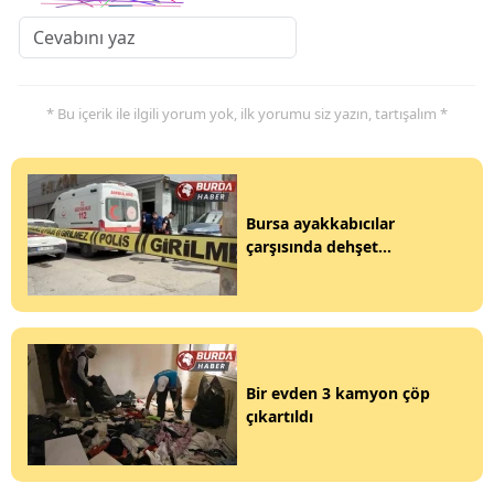
* Bu içerik ile ilgili yorum yok, ilk yorumu siz yazın, tartışalım *
Bursa ayakkabıcılar
çarşısında dehşet...
Bir evden 3 kamyon çöp
çıkartıldı