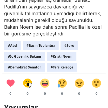
Padilla'nın saygısızca davrandığı ve
güvenlik talimatlarına uymadığı belirtilerek,
müdahalenin gerekli olduğu savunuldu.
Bakan Noem ise daha sonra Padilla ile özel
bir görüşme gerçekleştirdi.
#Abd
#Basın Toplantısı
#Soru
#İç Güvenlik Bakanı
#Kristi Noem
#Demokrat Senatör
#Ters Kelepçe
0
0
0
0
0
0
Yorumlar