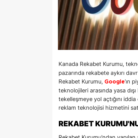
Kanada Rekabet Kurumu, tekno
pazarında rekabete aykırı davra
Rekabet Kurumu,
’ın p
Google
teknolojileri arasında yasa dış
tekelleşmeye yol açtığını iddia
reklam teknolojisi hizmetini sa
REKABET KURUMU'NU
Rekabet Kurumu’ndan yapılan a