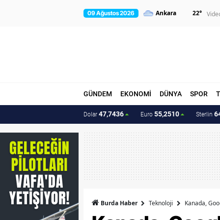
22
°
09 Ağustos 2026
Vide
GÜNDEM
EKONOMİ
DÜNYA
SPOR
47,7436
55,2510
6
Dolar
Euro
Sterlin
Burda Haber
Teknoloji
Kanada, Googl