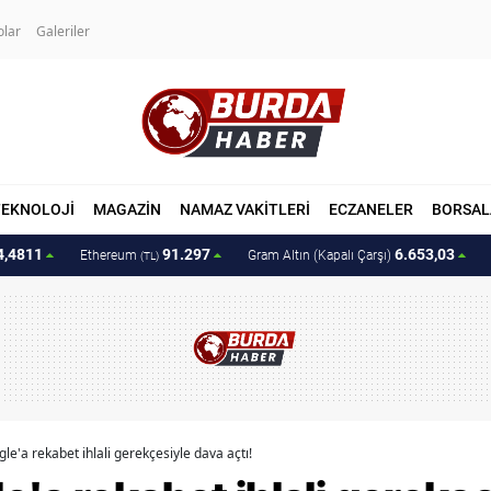
olar
Galeriler
TEKNOLOJİ
MAGAZİN
NAMAZ VAKİTLERİ
ECZANELER
BORSAL
4,4811
91.297
6.653,03
Ethereum
Gram Altın (Kapalı Çarşı)
(TL)
e'a rekabet ihlali gerekçesiyle dava açtı!