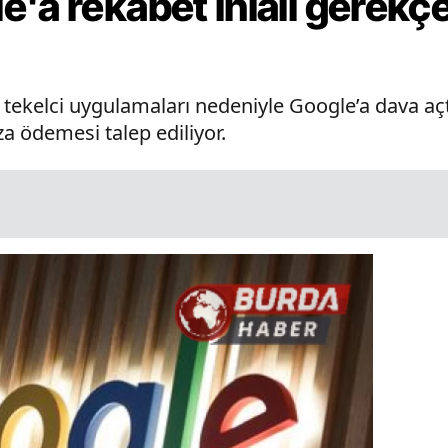
'a rekabet ihlali gerekç
tekelci uygulamaları nedeniyle Google’a dava açt
za ödemesi talep ediliyor.