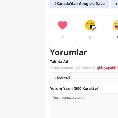
#Kanada'dan Google'a Dava
#
1
0
Yorumlar
Takma Ad
Yorum yapmak için, isterseniz
giriş yapabilir
Yorum Yazın (500 Karakter)