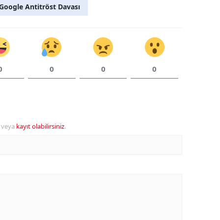
Google Antitröst Davası
0
0
0
0
veya
kayıt olabilirsiniz
.