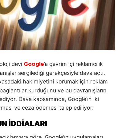
loji devi
’a çevrim içi reklamcılık
Google
nışlar sergilediği gerekçesiyle dava açtı.
iyasadaki hakimiyetini korumak için reklam
ı bağlantılar kurduğunu ve bu davranışların
 ediyor. Dava kapsamında, Google’ın iki
tması ve ceza ödemesi talep ediliyor.
N İDDIALARI
çıklamaya göre, Google’ın uygulamaları