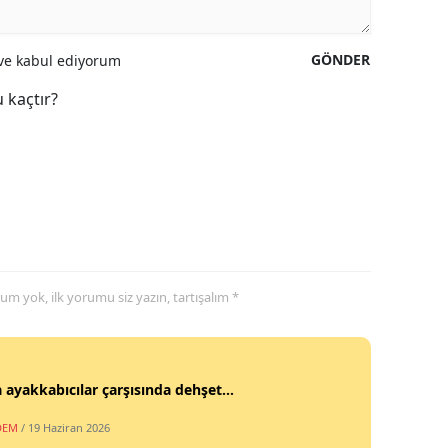
GÖNDER
e kabul ediyorum
 kaçtır?
yorum yok, ilk yorumu siz yazın, tartışalım *
 ayakkabıcılar çarşısında dehşet...
DEM
/ 19 Haziran 2026