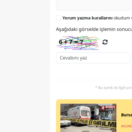
Yorum yazma kurallarını
okudum v
Aşağıdaki görselde işlemin sonucu
* Bu içerik ile ilgili 
Bursa
#GÜN