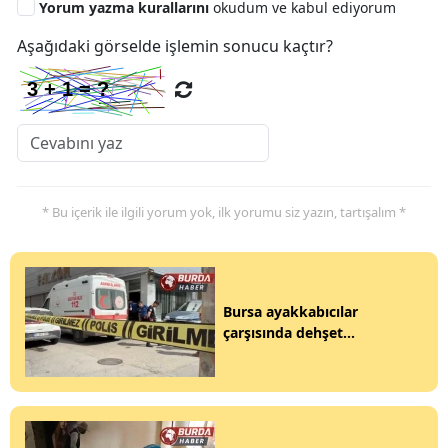
Yorum yazma kurallarını
okudum ve kabul ediyorum
Aşağıdaki görselde işlemin sonucu kaçtır?
* Bu içerik ile ilgili yorum yok, ilk yorumu siz yazın, tartışalım *
Bursa ayakkabıcılar
çarşısında dehşet...