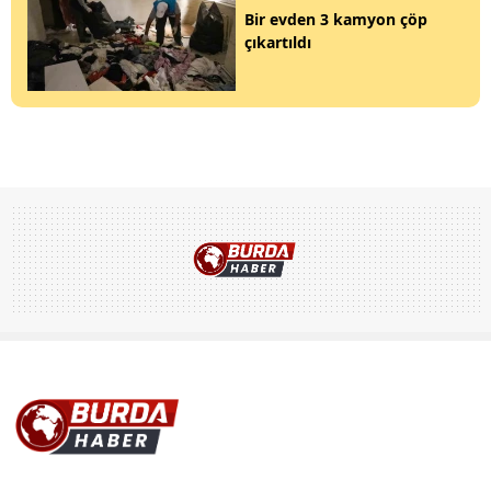
Bir evden 3 kamyon çöp
çıkartıldı