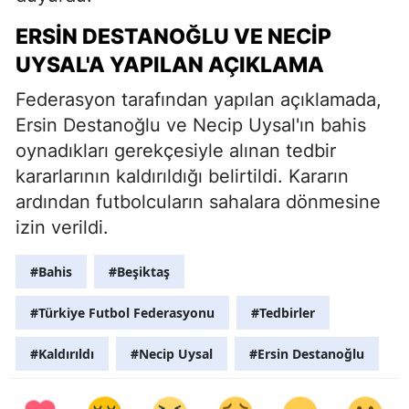
ERSIN DESTANOĞLU VE NECIP
UYSAL'A YAPILAN AÇIKLAMA
Federasyon tarafından yapılan açıklamada,
Ersin Destanoğlu ve Necip Uysal'ın bahis
oynadıkları gerekçesiyle alınan tedbir
kararlarının kaldırıldığı belirtildi. Kararın
ardından futbolcuların sahalara dönmesine
izin verildi.
#Bahis
#Beşiktaş
#Türkiye Futbol Federasyonu
#Tedbirler
#Kaldırıldı
#Necip Uysal
#Ersin Destanoğlu