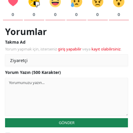
0
0
0
0
0
0
Yorumlar
Takma Ad
Yorum yapmak için, isterseniz
giriş yapabilir
veya
kayıt olabilirsiniz
.
Yorum Yazın (500 Karakter)
GÖNDER