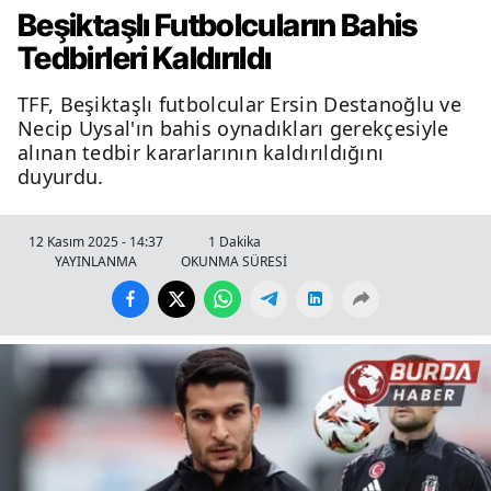
Beşiktaşlı Futbolcuların Bahis
Tedbirleri Kaldırıldı
TFF, Beşiktaşlı futbolcular Ersin Destanoğlu ve
Necip Uysal'ın bahis oynadıkları gerekçesiyle
alınan tedbir kararlarının kaldırıldığını
duyurdu.
12 Kasım 2025 - 14:37
1 Dakika
YAYINLANMA
OKUNMA SÜRESİ