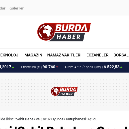
olar
Galeriler
TEKNOLOJİ
MAGAZİN
NAMAZ VAKİTLERİ
ECZANELER
BORSAL
4,2017
90.760
6.522,53
Ethereum
Gram Altın (Kapalı Çarşı)
(TL)
'de İkinci 'Şehit Bebek ve Çocuk Oyuncak Kütüphanesi' Açıldı.