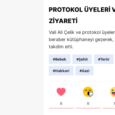
PROTOKOL ÜYELERI
ZIYARETI
Vali Ali Çelik ve protokol üyel
beraber kütüphaneyi gezerek, şe
takdim etti.
#Bebek
#Şehit
#Terör
#Hakkari
#Gazi
0
0