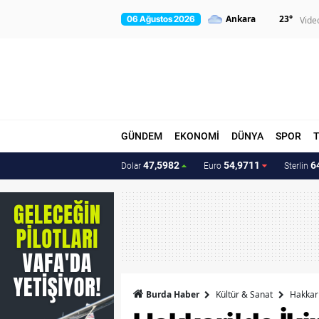
23
°
06 Ağustos 2026
Vide
GÜNDEM
EKONOMİ
DÜNYA
SPOR
47,5982
54,9711
6
Dolar
Euro
Sterlin
Burda Haber
Kültür & Sanat
Hakkari