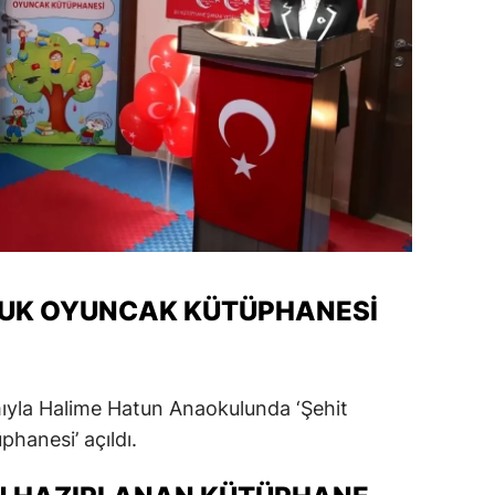
CUK OYUNCAK KÜTÜPHANESI
ılımıyla Halime Hatun Anaokulunda ‘Şehit
anesi’ açıldı.