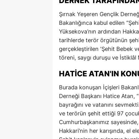
DERNEK TARAFINDA
Şırnak Yeşeren Gençlik Derneği
Bakanlığınca kabul edilen “Şe
Yüksekova’nın ardından Hakkari
tarihlerde terör örgütünün şeh
gerçekleştirilen ‘Şehit Bebek 
töreni, saygı duruşu ve İstiklâ
HATICE ATAN'IN KO
Burada konuşan İçişleri Bakanl
Derneği Başkanı Hatice Atan, “
bayrağını ve vatanını sevmekti.
ve terörün şehit ettiği 97 çoc
Cumhurbaşkanımız sayesinde, a
Hakkari’nin her karışında, el