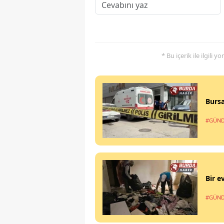
* Bu içerik ile ilgili 
Bursa
#GÜN
Bir e
#GÜN