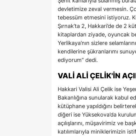
Şehit kanlarıyla sulanmış bural
devletimize zeval vermesin. Ço
tebessüm etmesini istiyoruz. K
Şırnak’ta 2, Hakkari’de de 2 
kitaplardan ziyade, oyuncak beb
Yerlikaya’nın sizlere selamların
kendilerine şükranlarımı sunu
ediyorum” dedi.
VALI ALI ÇELIK'IN A
Hakkari Valisi Ali Çelik ise Yeş
Bakanlığına sunularak kabul edil
kütüphane yapıldığını belirter
diğeri ise Yüksekova’da kuru
açılışlarını, müşavirimiz ve baş
katılımlarıyla miniklerimizin ist