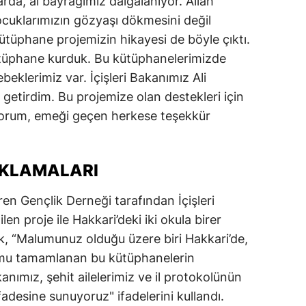
arda, al bayrağımız dalgalanıyor. Allah
cuklarımızın gözyaşı dökmesini değil
ütüphane projemizin hikayesi de böyle çıktı.
kütüphane kurduk. Bu kütüphanelerimizde
eklerimiz var. İçişleri Bakanımız Ali
ı getirdim. Bu projemize olan destekleri için
yorum, emeği geçen herkese teşekkür
ÇIKLAMALARI
eren Gençlik Derneği tarafından İçişleri
en proje ile Hakkari’deki iki okula birer
ek, “Malumunuz olduğu üzere biri Hakkari’de,
lumu tamamlanan bu kütüphanelerin
kanımız, şehit ailelerimiz ve il protokolünün
ifadesine sunuyoruz" ifadelerini kullandı.