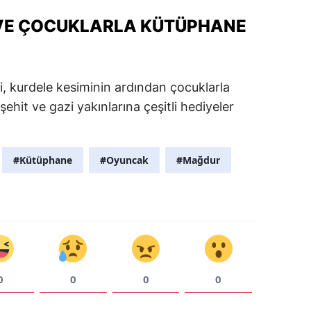
 VE ÇOCUKLARLA KÜTÜPHANE
eri, kurdele kesiminin ardından çocuklarla
hit ve gazi yakınlarına çeşitli hediyeler
#Kütüphane
#Oyuncak
#Mağdur
0
0
0
0