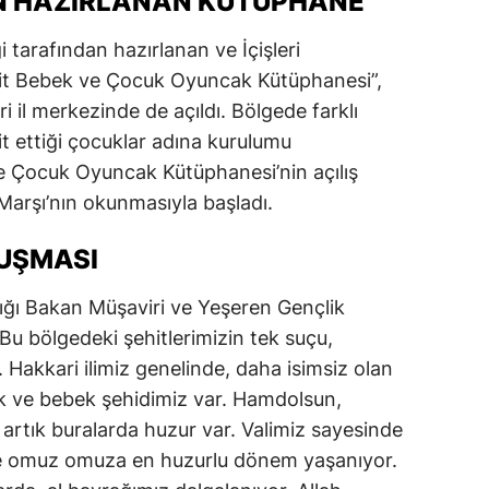
N HAZIRLANAN KÜTÜPHANE
 tarafından hazırlanan ve İçişleri
hit Bebek ve Çocuk Oyuncak Kütüphanesi”,
 il merkezinde de açıldı. Bölgede farklı
it ettiği çocuklar adına kurulumu
ve Çocuk Oyuncak Kütüphanesi’nin açılış
l Marşı’nın okunmasıyla başladı.
NUŞMASI
ığı Bakan Müşaviri ve Yeşeren Gençlik
Bu bölgedeki şehitlerimizin tek suçu,
 Hakkari ilimiz genelinde, daha isimsiz olan
uk ve bebek şehidimiz var. Hamdolsun,
rtık buralarda huzur var. Valimiz sayesinde
 ele omuz omuza en huzurlu dönem yaşanıyor.