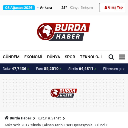
Giriş Yap
25
°
Künye
İletişim
08 Ağustos 2026
GÜNDEM
EKONOMİ
DÜNYA
SPOR
TEKNOLOJİ
MAGAZİN
47,7436
55,2510
64,4811
9
Dolar
Euro
Sterlin
Ethereum
(TL)
Burda Haber
Kültür & Sanat
Ankara'da 2017 Yılında Çalınan Tarihi Eser Operasyonla Bulundu!