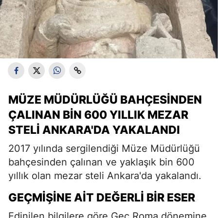
MÜZE MÜDÜRLÜĞÜ BAHÇESINDEN
ÇALINAN BIN 600 YILLIK MEZAR
STELI ANKARA'DA YAKALANDI
2017 yılında sergilendiği Müze Müdürlüğü
bahçesinden çalınan ve yaklaşık bin 600
yıllık olan mezar steli Ankara'da yakalandı.
GEÇMIŞINE AIT DEĞERLI BIR ESER
Edinilen bilgilere göre Geç Roma dönemine