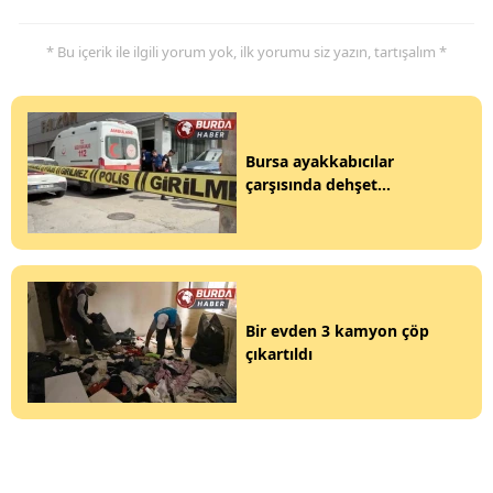
* Bu içerik ile ilgili yorum yok, ilk yorumu siz yazın, tartışalım *
Bursa ayakkabıcılar
çarşısında dehşet...
Bir evden 3 kamyon çöp
çıkartıldı