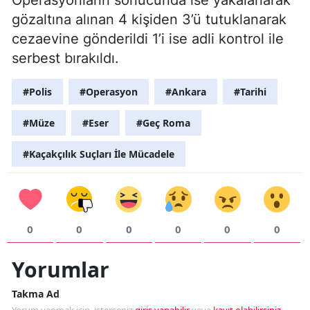
gözaltına alınan 4 kişiden 3’ü tutuklanarak
cezaevine gönderildi 1’i ise adli kontrol ile
serbest bırakıldı.
#Polis
#Operasyon
#Ankara
#Tarihi
#Müze
#Eser
#Geç Roma
#Kaçakçılık Suçları İle Mücadele
0
0
0
0
0
0
Yorumlar
Takma Ad
Yorum yapmak için, isterseniz
giriş yapabilir
veya
kayıt olabilirsiniz
.