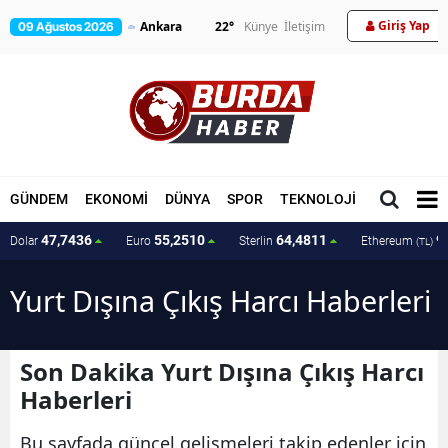
Giriş Yap
22
°
Künye
İletişim
09 Ağustos 2026
GÜNDEM
EKONOMİ
DÜNYA
SPOR
TEKNOLOJİ
MAGAZİN
47,7436
55,2510
64,4811
9
Dolar
Euro
Sterlin
Ethereum
(TL)
Yurt Dışına Çıkış Harcı Haberleri
Son Dakika Yurt Dışına Çıkış Harcı
Haberleri
Bu sayfada güncel gelişmeleri takip edenler için