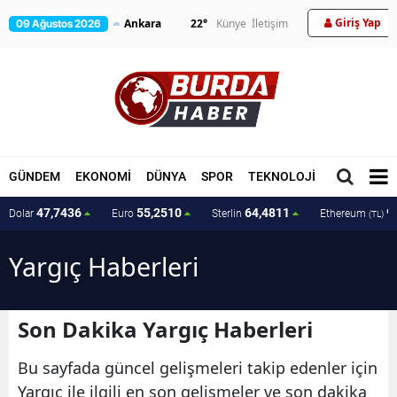
Giriş Yap
22
°
Künye
İletişim
09 Ağustos 2026
GÜNDEM
EKONOMİ
DÜNYA
SPOR
TEKNOLOJİ
MAGAZİN
47,7436
55,2510
64,4811
9
Dolar
Euro
Sterlin
Ethereum
(TL)
Yargıç Haberleri
Son Dakika Yargıç Haberleri
Bu sayfada güncel gelişmeleri takip edenler için
Yargıç ile ilgili en son gelişmeler ve son dakika