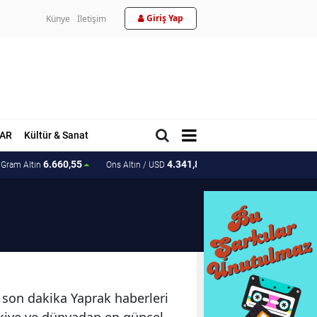
Giriş Yap
Künye
İletişim
AR
Kültür & Sanat
6.660,55
4.341,81
207.15
Gram Altın
Ons Altın / USD
Ons Altın / TL
e son dakika Yaprak haberleri
ürkiye ve dünyadan en güncel