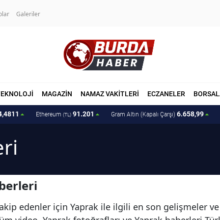
olar
Galeriler
TEKNOLOJİ
MAGAZİN
NAMAZ VAKİTLERİ
ECZANELER
BORSAL
4,4811
91.201
6.658,99
Ethereum
Gram Altın (Kapalı Çarşı)
(TL)
ri
erleri
kip edenler için Yaprak ile ilgili en son gelişmeler v
i tüm video, Yaprak fotoğrafları ve Yaprak haberleri T