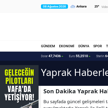
25
°
08 Ağustos 2026
Vide
GÜNDEM
EKONOMİ
DÜNYA
SPOR
47,7436
55,2510
6
Dolar
Euro
Sterlin
Yaprak Haberle
Son Dakika Yaprak Hab
Bu sayfada güncel gelişmeleri ta
sunulmaktadır. Yaprak ile ilgil