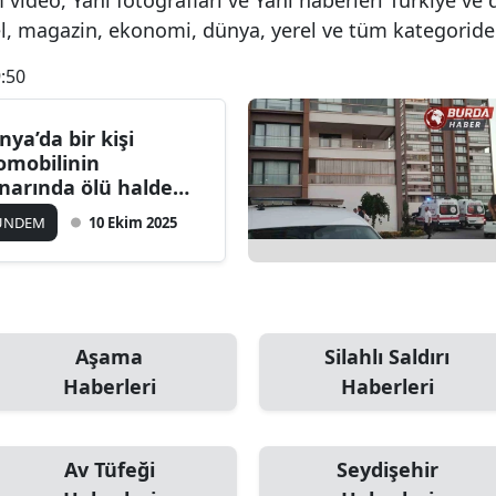
el, magazin, ekonomi, dünya, yerel ve tüm kategoride
:50
nya’da bir kişi
omobilinin
narında ölü halde
lundu.
ÜNDEM
10 Ekim 2025
Aşama
Silahlı Saldırı
Haberleri
Haberleri
Av Tüfeği
Seydişehir