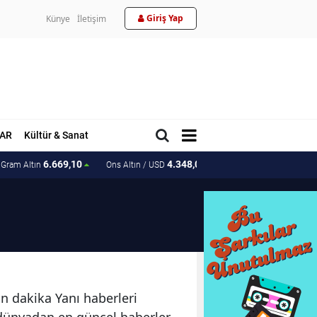
Giriş Yap
Künye
İletişim
AR
Kültür & Sanat
6.669,10
4.348,06
207.40
Gram Altın
Ons Altın / USD
Ons Altın / TL
on dakika Yanı haberleri
e dünyadan en güncel haberler.