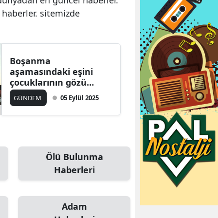
 haberler. sitemizde
Boşanma
aşamasındaki eşini
çocuklarının gözü
önünde öldürdü.
GÜNDEM
05 Eylül 2025
Ölü Bulunma
Haberleri
Adam