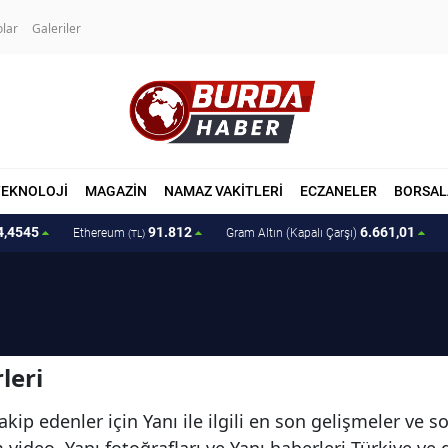
olar
Galeriler
TEKNOLOJİ
MAGAZİN
NAMAZ VAKİTLERİ
ECZANELER
BORSAL
4,4545
91.812
6.661,01
Ethereum
Gram Altın (Kapalı Çarşı)
(TL)
leri
kip edenler için Yanı ile ilgili en son gelişmeler ve s
üm video, Yanı fotoğrafları ve Yanı haberleri Türkiye v