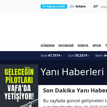
23
°
07 Ağustos 2026
Vide
GÜNDEM
EKONOMİ
DÜNYA
SPOR
47,7074
55,2519
6
Dolar
Euro
Sterlin
Yanı Haberleri
Son Dakika Yanı Haber
Bu sayfada güncel gelişmeleri ta
sunulmaktadır. Yanı ile ilgili t