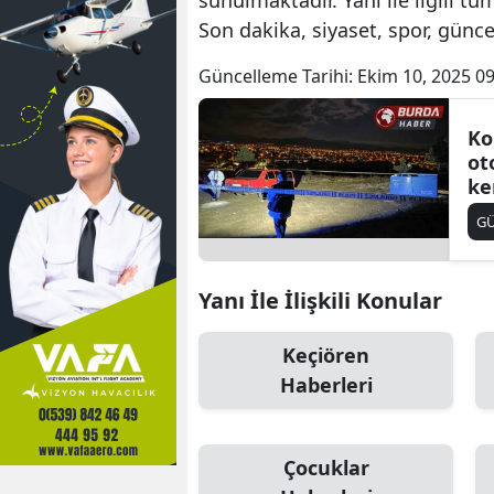
Son dakika, siyaset, spor, günc
Güncelleme Tarihi:
Ekim 10, 2025 09
Ko
ot
ke
bu
G
Yanı İle İlişkili Konular
Keçiören
Haberleri
Çocuklar