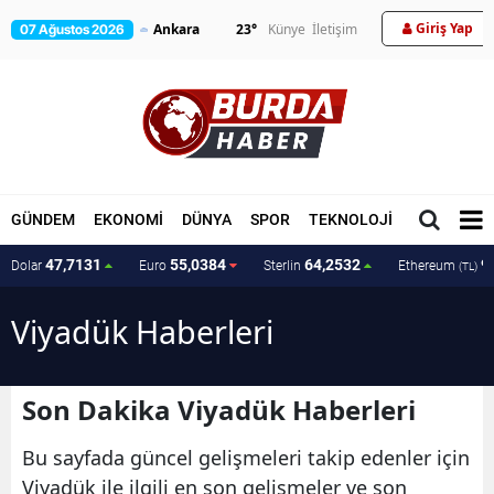
Giriş Yap
23
°
Künye
İletişim
07 Ağustos 2026
GÜNDEM
EKONOMİ
DÜNYA
SPOR
TEKNOLOJİ
MAGAZİN
47,7131
55,0384
64,2532
9
Dolar
Euro
Sterlin
Ethereum
(TL)
Viyadük Haberleri
Son Dakika Viyadük Haberleri
Bu sayfada güncel gelişmeleri takip edenler için
Viyadük ile ilgili en son gelişmeler ve son