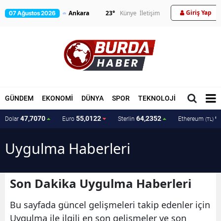
Giriş Yap
23
°
Künye
İletişim
07 Ağustos 2026
GÜNDEM
EKONOMİ
DÜNYA
SPOR
TEKNOLOJİ
MAGAZİN
47,7070
55,0122
64,2352
9
Dolar
Euro
Sterlin
Ethereum
(TL)
Uygulma Haberleri
Son Dakika Uygulma Haberleri
Bu sayfada güncel gelişmeleri takip edenler için
Uygulma ile ilgili en son gelişmeler ve son