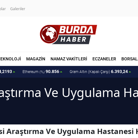
olar
Galeriler
TEKNOLOJİ
MAGAZİN
NAMAZ VAKİTLERİ
ECZANELER
BORSAL
4,2193
90.856
6.393,24
Ethereum
Gram Altın (Kapalı Çarşı)
(TL)
raştırma Ve Uygulama Ha
si Araştırma Ve Uygulama Hastanesi 