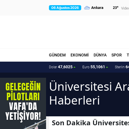
23
°
06 Ağustos 2026
Vide
GÜNDEM
EKONOMİ
DÜNYA
SPOR
47,6025
55,1061
6
Dolar
Euro
Sterlin
Üniversitesi A
Haberleri
Son Dakika Üniversite