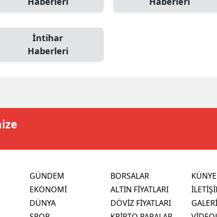
Haberleri
Haberleri
İntihar
Haberleri
mize
GÜNDEM
BORSALAR
KÜNYE
EKONOMİ
ALTIN FİYATLARI
İLETİŞ
DÜNYA
DÖVİZ FİYATLARI
GALER
SPOR
KRİPTO PARALAR
VİDEO