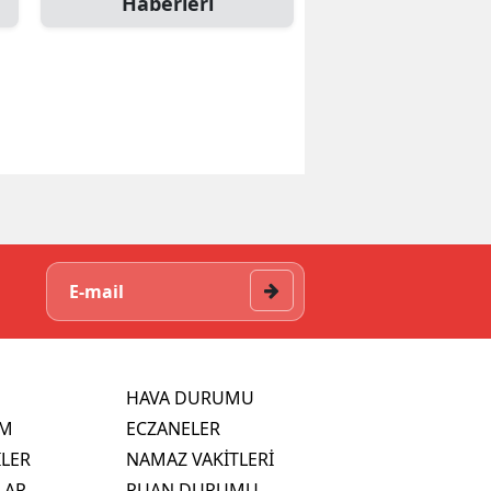
Haberleri
HAVA DURUMU
İM
ECZANELER
İLER
NAMAZ VAKİTLERİ
LAR
PUAN DURUMU