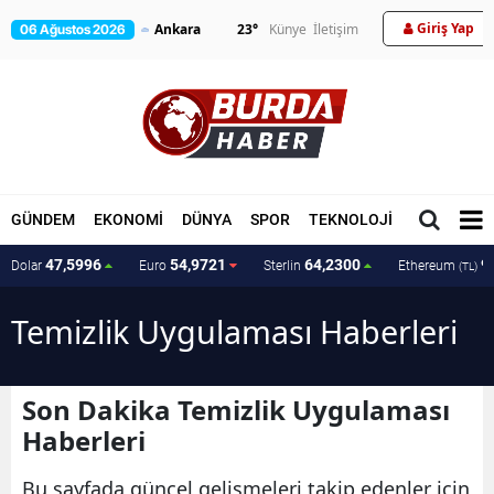
Giriş Yap
23
°
Künye
İletişim
06 Ağustos 2026
GÜNDEM
EKONOMİ
DÜNYA
SPOR
TEKNOLOJİ
MAGAZİN
47,5996
54,9721
64,2300
9
Dolar
Euro
Sterlin
Ethereum
(TL)
Temizlik Uygulaması Haberleri
Son Dakika Temizlik Uygulaması
Haberleri
Bu sayfada güncel gelişmeleri takip edenler için