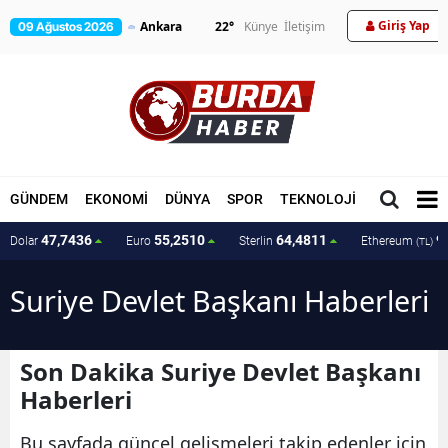
Giriş Yap
22
°
Künye
İletişim
09 Ağustos 2026
GÜNDEM
EKONOMİ
DÜNYA
SPOR
TEKNOLOJİ
MAGAZİN
47,7436
55,2510
64,4811
9
Dolar
Euro
Sterlin
Ethereum
(TL)
Suriye Devlet Başkanı Haberleri
Son Dakika Suriye Devlet Başkanı
Haberleri
Bu sayfada güncel gelişmeleri takip edenler için