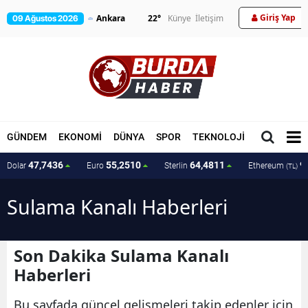
Giriş Yap
22
°
Künye
İletişim
09 Ağustos 2026
GÜNDEM
EKONOMİ
DÜNYA
SPOR
TEKNOLOJİ
MAGAZİN
47,7436
55,2510
64,4811
9
Dolar
Euro
Sterlin
Ethereum
(TL)
Sulama Kanalı Haberleri
Son Dakika Sulama Kanalı
Haberleri
Bu sayfada güncel gelişmeleri takip edenler için