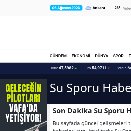
23
°
06 Ağustos 2026
Vide
GÜNDEM
EKONOMİ
DÜNYA
SPOR
47,5982
54,9711
6
Dolar
Euro
Sterlin
Su Sporu Haber
Son Dakika Su Sporu H
Bu sayfada güncel gelişmeleri ta
haberleri sunulmaktadır. Su Spor