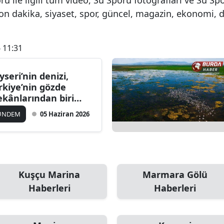
on dakika, siyaset, spor, güncel, magazin, ekonomi, 
 11:31
yseri’nin denizi,
rkiye’nin gözde
kânlarından biri
line geldi
ÜNDEM
05 Haziran 2026
Kuşçu Marina
Marmara Gölü
Haberleri
Haberleri