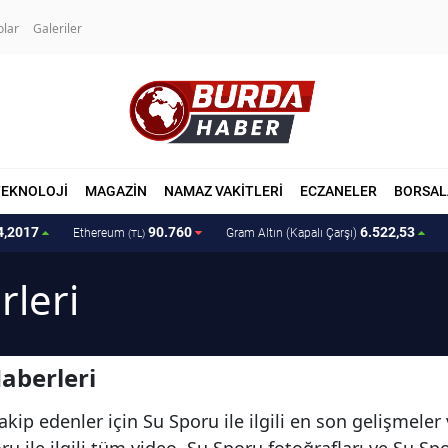
olar
Galeriler
TEKNOLOJİ
MAGAZİN
NAMAZ VAKİTLERİ
ECZANELER
BORSAL
4,2017
90.760
6.522,53
Ethereum
Gram Altın (Kapalı Çarşı)
(TL)
leri
aberleri
kip edenler için Su Sporu ile ilgili en son gelişmele
u ile ilgili tüm video, Su Sporu fotoğrafları ve Su Sp