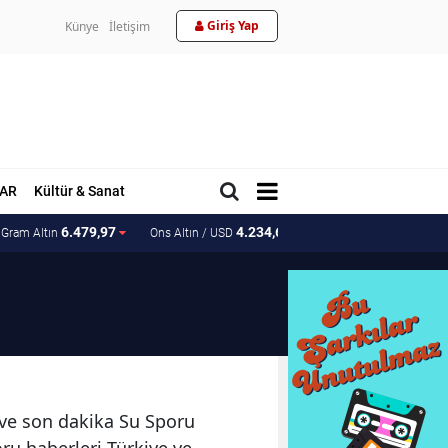
Giriş Yap
Künye
İletişim
AR
Kültür & Sanat
6.479,97
4.234,62
201.52
Gram Altın
Ons Altın / USD
Ons Altın / TL
r ve son dakika Su Sporu
oru haberleri Türkiye ve