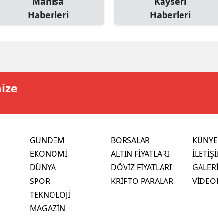
Manisa
Kayseri
Haberleri
Haberleri
mize
GÜNDEM
BORSALAR
KÜNYE
EKONOMİ
ALTIN FİYATLARI
İLETİŞ
DÜNYA
DÖVİZ FİYATLARI
GALER
SPOR
KRİPTO PARALAR
VİDEO
TEKNOLOJİ
MAGAZİN