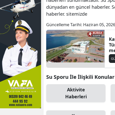
dünyadan en güncel haberler. S
haberler. sitemizde
Güncelleme Tarihi:
Haziran 05, 2026
Ka
Tü
me
hâ
G
Su Sporu İle İlişkili Konular
Aktivite
Haberleri