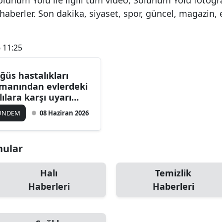
aberler. Son dakika, siyaset, spor, güncel, magazin,
 11:25
ğüs hastalıkları
manından evlerdeki
lılara karşı uyarı
pıldı
ÜNDEM
08 Haziran 2026
nular
Halı
Temizlik
Haberleri
Haberleri