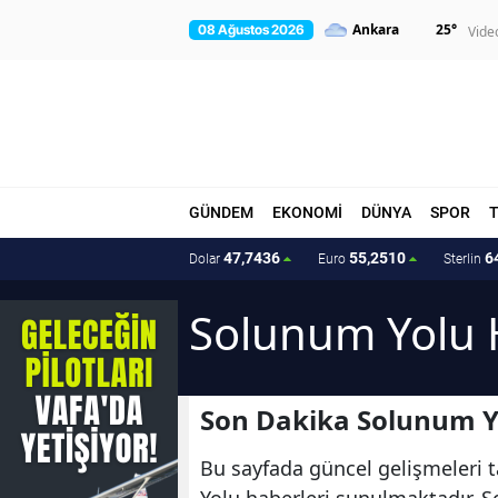
25
°
08 Ağustos 2026
Vide
GÜNDEM
EKONOMİ
DÜNYA
SPOR
47,7436
55,2510
6
Dolar
Euro
Sterlin
Solunum Yolu 
Son Dakika Solunum Y
Bu sayfada güncel gelişmeleri t
Yolu haberleri sunulmaktadır. S