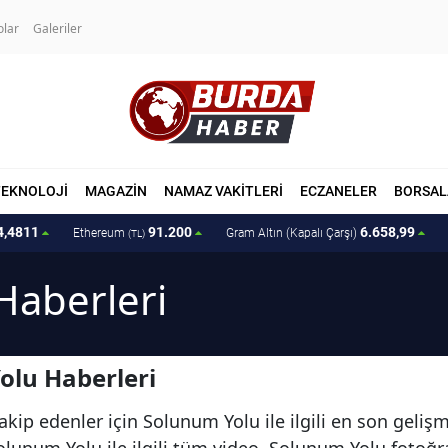
olar
Galeriler
TEKNOLOJİ
MAGAZİN
NAMAZ VAKİTLERİ
ECZANELER
BORSAL
4,4811
91.200
6.658,99
Ethereum
Gram Altın (Kapalı Çarşı)
(TL)
Haberleri
olu Haberleri
akip edenler için Solunum Yolu ile ilgili en son geli
olunum Yolu ile ilgili tüm video, Solunum Yolu fotoğr