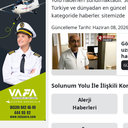
Türkiye ve dünyadan en güncel h
kategoride haberler. sitemizde
Güncelleme Tarihi:
Haziran 08, 2026
Gö
uz
ha
ya
G
Solunum Yolu İle İlişkili Ko
Alerji
Haberleri