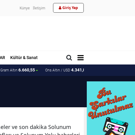
Giriş Yap
Künye
İletişim
AR
Kültür & Sanat
6.660,55
4.341,81
207.15
Gram Altın
Ons Altın / USD
Ons Altın / TL
şmeler ve son dakika Solunum
afları ve Solunum Yolu haberleri