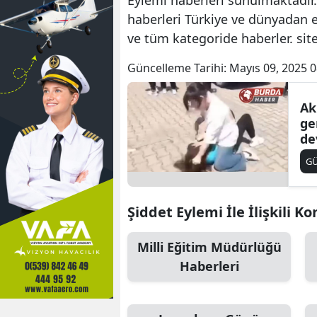
haberleri Türkiye ve dünyadan e
ve tüm kategoride haberler. si
Güncelleme Tarihi:
Mayıs 09, 2025 0
Ak
ge
de
ad
G
Şiddet Eylemi İle İlişkili Ko
Milli Eğitim Müdürlüğü
Haberleri