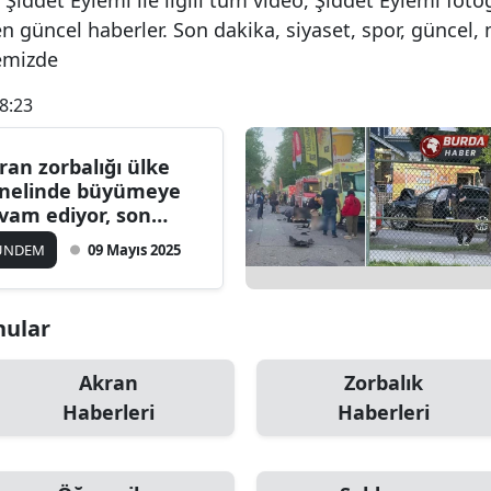
n güncel haberler. Son dakika, siyaset, spor, güncel,
temizde
8:23
ran zorbalığı ülke
nelinde büyümeye
vam ediyor, son
res Bursa!
ÜNDEM
09 Mayıs 2025
nular
Akran
Zorbalık
Haberleri
Haberleri