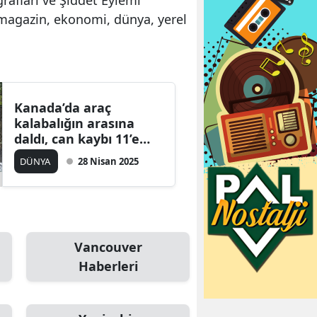
 magazin, ekonomi, dünya, yerel
Kanada’da araç
kalabalığın arasına
daldı, can kaybı 11’e
yükseldi.
DÜNYA
28 Nisan 2025
Vancouver
Haberleri