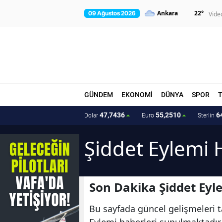
22
°
09 Ağustos 2026
Vide
GÜNDEM
EKONOMİ
DÜNYA
SPOR
47,7436
55,2510
6
Dolar
Euro
Sterlin
Şiddet Eylemi 
Son Dakika Şiddet Eyl
Bu sayfada güncel gelişmeleri ta
Eylemi haberleri sunulmaktadır. 