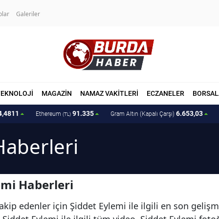
olar
Galeriler
TEKNOLOJİ
MAGAZİN
NAMAZ VAKİTLERİ
ECZANELER
BORSAL
4,4811
91.335
6.653,03
Ethereum
Gram Altın (Kapalı Çarşı)
(TL)
Haberleri
emi Haberleri
kip edenler için Şiddet Eylemi ile ilgili en son geliş
Şiddet Eylemi ile ilgili tüm video, Şiddet Eylemi foto