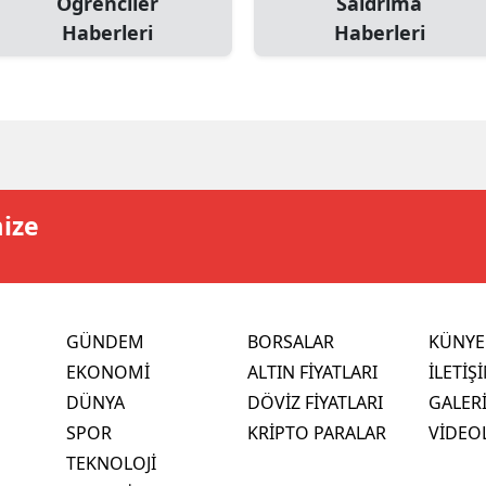
Öğrenciler
Saldrıma
Haberleri
Haberleri
mize
GÜNDEM
BORSALAR
KÜNYE
EKONOMİ
ALTIN FİYATLARI
İLETİŞ
DÜNYA
DÖVİZ FİYATLARI
GALER
SPOR
KRİPTO PARALAR
VİDEO
TEKNOLOJİ