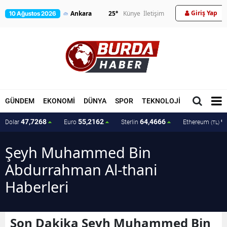
Giriş Yap
25
°
Künye
İletişim
10 Ağustos 2026
GÜNDEM
EKONOMİ
DÜNYA
SPOR
TEKNOLOJİ
MAGAZİN
47,7268
55,2162
64,4666
9
Dolar
Euro
Sterlin
Ethereum
(TL)
Şeyh Muhammed Bin
Abdurrahman Al-thani
Haberleri
Son Dakika Şeyh Muhammed Bin