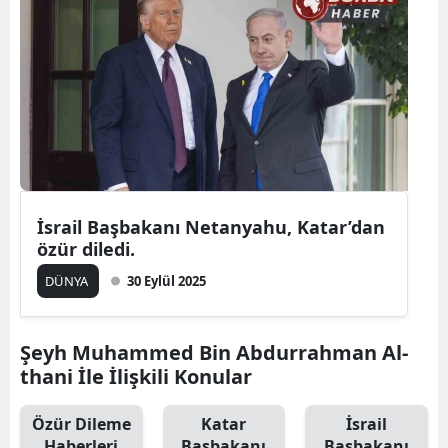
İsrail Başbakanı Netanyahu, Katar’dan
özür diledi.
DÜNYA
30 Eylül 2025
Şeyh Muhammed Bin Abdurrahman Al-
thani İle İlişkili Konular
Özür Dileme
Katar
İsrail
Haberleri
Başbakanı
Başbakanı