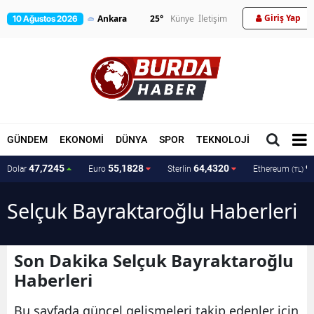
Giriş Yap
25
°
Künye
İletişim
10 Ağustos 2026
GÜNDEM
EKONOMİ
DÜNYA
SPOR
TEKNOLOJİ
MAGAZİN
47,7245
55,1828
64,4320
9
Dolar
Euro
Sterlin
Ethereum
(TL)
Selçuk Bayraktaroğlu Haberleri
Son Dakika Selçuk Bayraktaroğlu
Haberleri
Bu sayfada güncel gelişmeleri takip edenler için