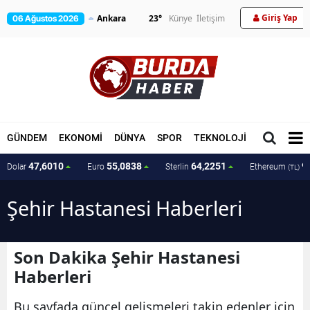
Giriş Yap
23
°
Künye
İletişim
06 Ağustos 2026
GÜNDEM
EKONOMİ
DÜNYA
SPOR
TEKNOLOJİ
MAGAZİN
47,6010
55,0838
64,2251
9
Dolar
Euro
Sterlin
Ethereum
(TL)
Şehir Hastanesi Haberleri
Son Dakika Şehir Hastanesi
Haberleri
Bu sayfada güncel gelişmeleri takip edenler için