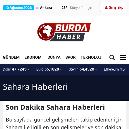
Giriş Yap
25
°
Künye
İletişim
10 Ağustos 2026
GÜNDEM
EKONOMİ
DÜNYA
SPOR
TEKNOLOJİ
MAGAZİN
47,7245
55,1828
64,4320
9
Dolar
Euro
Sterlin
Ethereum
(TL)
Sahara Haberleri
Son Dakika Sahara Haberleri
Bu sayfada güncel gelişmeleri takip edenler için
Sahara ile ilgili en son gelişmeler ve son dakika