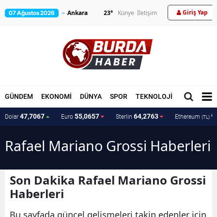
Giriş Yap
23
°
Künye
İletişim
07 Ağustos 2026
GÜNDEM
EKONOMİ
DÜNYA
SPOR
TEKNOLOJİ
MAGAZİN
47,7067
55,0657
64,2763
9
Dolar
Euro
Sterlin
Ethereum
(TL)
Rafael Mariano Grossi Haberleri
Son Dakika Rafael Mariano Grossi
Haberleri
Bu sayfada güncel gelişmeleri takip edenler için