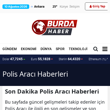
Giriş Yap
25
°
Künye
İletişim
10 Ağustos 2026
GÜNDEM
EKONOMİ
DÜNYA
SPOR
TEKNOLOJİ
MAGAZİN
47,7245
55,1828
64,4320
9
Dolar
Euro
Sterlin
Ethereum
(TL)
Polis Aracı Haberleri
Son Dakika Polis Aracı Haberleri
Bu sayfada güncel gelişmeleri takip edenler için
Polis Aracı ile ilgili en son gelişmeler ve son