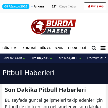
Giriş Yap
22
°
Künye
İletişim
09 Ağustos 2026
GÜNDEM
EKONOMİ
DÜNYA
SPOR
TEKNOLOJİ
MAGAZİN
47,7436
55,2510
64,4811
9
Dolar
Euro
Sterlin
Ethereum
(TL)
Pitbull Haberleri
Son Dakika Pitbull Haberleri
Bu sayfada güncel gelişmeleri takip edenler için
Pitbull ile ilgili en son gelişmeler ve son dakika