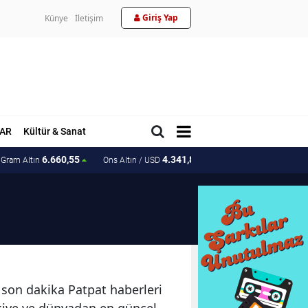
Giriş Yap
Künye
İletişim
AR
Kültür & Sanat
6.660,55
4.341,81
207.15
Gram Altın
Ons Altın / USD
Ons Altın / TL
e son dakika Patpat haberleri
ürkiye ve dünyadan en güncel