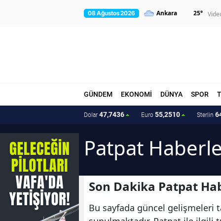
25
°
08 Ağustos 2026
Vide
GÜNDEM
EKONOMİ
DÜNYA
SPOR
47,7436
55,2510
6
Dolar
Euro
Sterlin
Patpat Haberle
Son Dakika Patpat Hab
Bu sayfada güncel gelişmeleri ta
sunulmaktadır. Patpat ile ilgili