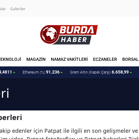
olar
Galeriler
TEKNOLOJİ
MAGAZİN
NAMAZ VAKİTLERİ
ECZANELER
BORSAL
4,4811
91.236
6.658,99
Ethereum
Gram Altın (Kapalı Çarşı)
(TL)
ri
erleri
kip edenler için Patpat ile ilgili en son gelişmeler v
 tüm video, Patpat fotoğrafları ve Patpat haberleri T