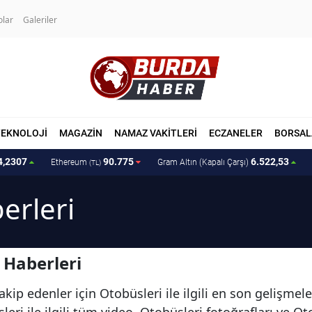
olar
Galeriler
TEKNOLOJİ
MAGAZİN
NAMAZ VAKİTLERİ
ECZANELER
BORSAL
4,2307
90.775
6.522,53
Ethereum
Gram Altın (Kapalı Çarşı)
(TL)
erleri
 Haberleri
kip edenler için Otobüsleri ile ilgili en son gelişmel
eri ile ilgili tüm video, Otobüsleri fotoğrafları ve Ot