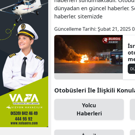
dünyadan en güncel haberler. S
haberler. sitemizde
Güncelleme Tarihi:
Şubat 21, 2025 0
İsr
ot
me
D
Otobüsleri İle İlişkili Konul
Yolcu
Haberleri