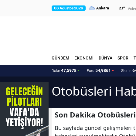
23
°
06 Ağustos 2026
Vide
GÜNDEM
EKONOMİ
DÜNYA
SPOR
47,5978
54,9861
6
Dolar
Euro
Sterlin
Otobüsleri Hab
Son Dakika Otobüsleri
Bu sayfada güncel gelişmeleri ta
haberleri sunulmaktadır. Otobüsl