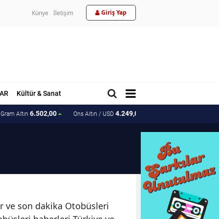
Giriş Yap
Künye
İletişim
AR
Kültür & Sanat
6.502,00
4.249,09
202.23
Gram Altın
Ons Altın / USD
Ons Altın / TL
er ve son dakika Otobüsleri
obüsleri haberleri Türkiye ve