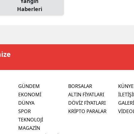
Yangın
Haberleri
mize
GÜNDEM
BORSALAR
KÜNYE
EKONOMİ
ALTIN FİYATLARI
İLETİŞ
DÜNYA
DÖVİZ FİYATLARI
GALER
SPOR
KRİPTO PARALAR
VİDEO
TEKNOLOJİ
MAGAZİN