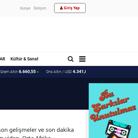
Giriş Yap
Künye
İletişim
AR
Kültür & Sanat
6.660,55
4.341,81
207.15
Gram Altın
Ons Altın / USD
Ons Altın / TL
 son gelişmeler ve son dakika
m video, Orta Afrika