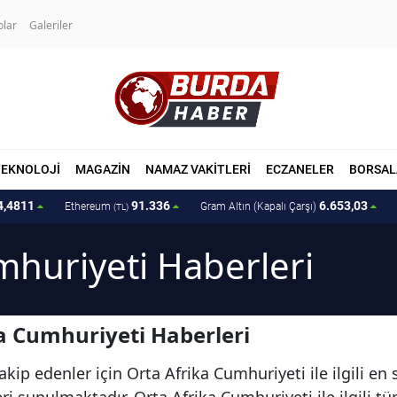
olar
Galeriler
TEKNOLOJİ
MAGAZİN
NAMAZ VAKİTLERİ
ECZANELER
BORSAL
4,4811
91.336
6.653,03
Ethereum
Gram Altın (Kapalı Çarşı)
(TL)
mhuriyeti Haberleri
a Cumhuriyeti Haberleri
kip edenler için Orta Afrika Cumhuriyeti ile ilgili en
i sunulmaktadır. Orta Afrika Cumhuriyeti ile ilgili tü