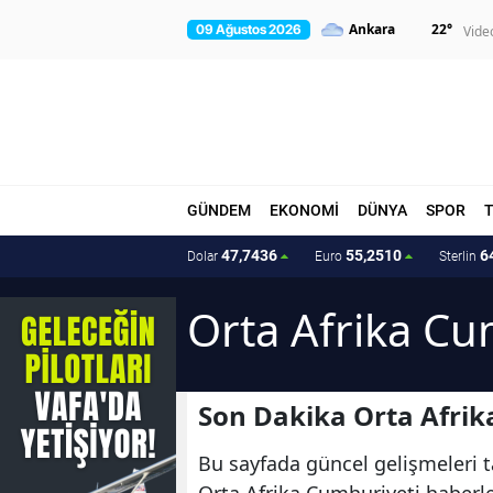
22
°
09 Ağustos 2026
Vide
GÜNDEM
EKONOMİ
DÜNYA
SPOR
47,7436
55,2510
6
Dolar
Euro
Sterlin
Orta Afrika Cu
Son Dakika Orta Afrik
Bu sayfada güncel gelişmeleri ta
Orta Afrika Cumhuriyeti haberler