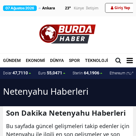
Giriş Yap
23
°
Künye
İletişim
07 Ağustos 2026
GÜNDEM
EKONOMİ
DÜNYA
SPOR
TEKNOLOJİ
MAGAZİN
47,7110
55,0471
64,1906
9
Dolar
Euro
Sterlin
Ethereum
(TL)
Netenyahu Haberleri
Son Dakika Netenyahu Haberleri
Bu sayfada güncel gelişmeleri takip edenler için
Netenyahu ile ilgili en son gelişmeler ve son