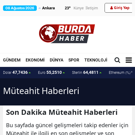
Giriş Yap
23
°
Künye
İletişim
08 Ağustos 2026
GÜNDEM
EKONOMİ
DÜNYA
SPOR
TEKNOLOJİ
MAGAZİN
47,7436
55,2510
64,4811
9
Dolar
Euro
Sterlin
Ethereum
(TL)
Müteahit Haberleri
Son Dakika Müteahit Haberleri
Bu sayfada güncel gelişmeleri takip edenler için
Müteahit ile ilgili en son gelişmeler ve son