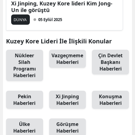
Xi Jinping, Kuzey Kore lideri Kim Jong-
Un ile görüştü
DÜNYA
05 Eylül 2025
Kuzey Kore Lideri İle İlişkili Konular
Nükleer
Vazgeçmeme
Çin Devlet
Silah
Haberleri
Başkanı
Programı
Haberleri
Haberleri
Pekin
Xi Jinping
Konuşma
Haberleri
Haberleri
Haberleri
Ülke
Görüşme
Haberleri
Haberleri