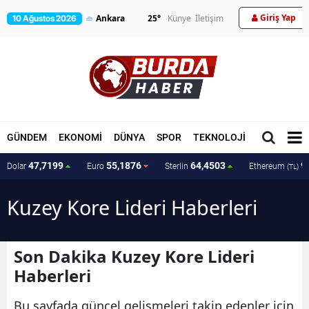
Giriş Yap
25
°
Künye
İletişim
10 Ağustos 2026
GÜNDEM
EKONOMİ
DÜNYA
SPOR
TEKNOLOJİ
MAGAZİN
47,7199
55,1876
64,4503
9
Dolar
Euro
Sterlin
Ethereum
(TL)
Kuzey Kore Lideri Haberleri
Son Dakika Kuzey Kore Lideri
Haberleri
Bu sayfada güncel gelişmeleri takip edenler için