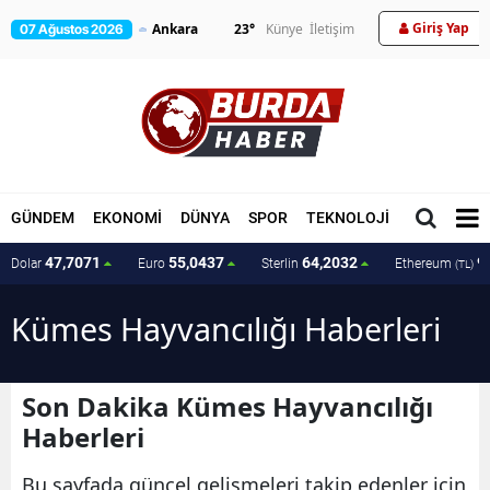
Giriş Yap
23
°
Künye
İletişim
07 Ağustos 2026
GÜNDEM
EKONOMİ
DÜNYA
SPOR
TEKNOLOJİ
MAGAZİN
47,7071
55,0437
64,2032
9
Dolar
Euro
Sterlin
Ethereum
(TL)
Kümes Hayvancılığı Haberleri
Son Dakika Kümes Hayvancılığı
Haberleri
Bu sayfada güncel gelişmeleri takip edenler için