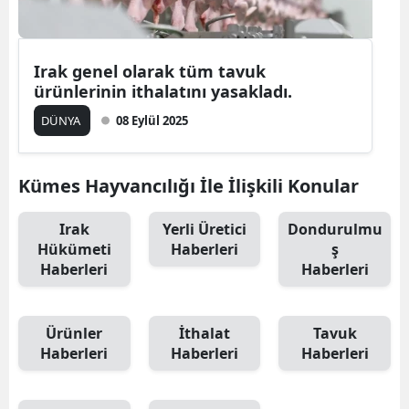
Irak genel olarak tüm tavuk
ürünlerinin ithalatını yasakladı.
DÜNYA
08 Eylül 2025
Kümes Hayvancılığı İle İlişkili Konular
Irak
Yerli Üretici
Dondurulmu
Hükümeti
Haberleri
ş
Haberleri
Haberleri
Ürünler
İthalat
Tavuk
Haberleri
Haberleri
Haberleri