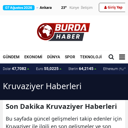
Giriş Yap
23
°
Künye
İletişim
07 Ağustos 2026
GÜNDEM
EKONOMİ
DÜNYA
SPOR
TEKNOLOJİ
MAGAZİN
47,7082
55,0225
64,2145
9
Dolar
Euro
Sterlin
Ethereum
(TL)
Kruvaziyer Haberleri
Son Dakika Kruvaziyer Haberleri
Bu sayfada güncel gelişmeleri takip edenler için
Kruvaziyer ile ilgili en son gelişmeler ve son