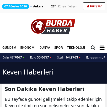
Giriş Yap
23
°
Künye
İletişim
07 Ağustos 2026
GÜNDEM
EKONOMİ
DÜNYA
SPOR
TEKNOLOJİ
MAGAZİN
47,7067
55,0657
64,2763
9
Dolar
Euro
Sterlin
Ethereum
(TL)
Keven Haberleri
Son Dakika Keven Haberleri
Bu sayfada güncel gelişmeleri takip edenler için
Keven ile ilgili en son gelişmeler ve son dakika