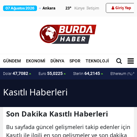
Giriş Yap
23
°
Künye
İletişim
07 Ağustos 2026
GÜNDEM
EKONOMİ
DÜNYA
SPOR
TEKNOLOJİ
MAGAZİN
47,7082
55,0225
64,2145
9
Dolar
Euro
Sterlin
Ethereum
(TL)
Kasıtlı Haberleri
Son Dakika Kasıtlı Haberleri
Bu sayfada güncel gelişmeleri takip edenler için
Kasıtlı ile ilgili en son gelişmeler ve son dakika