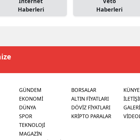
İnternet
Veto
Haberleri
Haberleri
mize
GÜNDEM
BORSALAR
KÜNYE
EKONOMİ
ALTIN FİYATLARI
İLETİŞ
DÜNYA
DÖVİZ FİYATLARI
GALER
SPOR
KRİPTO PARALAR
VİDEO
TEKNOLOJİ
MAGAZİN