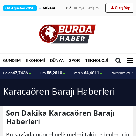
Giriş Yap
25
°
Künye
İletişim
09 Ağustos 2026
GÜNDEM
EKONOMİ
DÜNYA
SPOR
TEKNOLOJİ
MAGAZİN
47,7436
55,2510
64,4811
9
Dolar
Euro
Sterlin
Ethereum
(TL)
Karacaören Barajı Haberleri
Son Dakika Karacaören Barajı
Haberleri
Bu sayfada güncel gelişmeleri takip edenler için