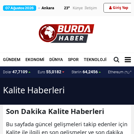
Giriş Yap
23
°
Künye
İletişim
07 Ağustos 2026
GÜNDEM
EKONOMİ
DÜNYA
SPOR
TEKNOLOJİ
MAGAZİN
47,7109
55,0182
64,2456
9
Dolar
Euro
Sterlin
Ethereum
(TL)
Kalite Haberleri
Son Dakika Kalite Haberleri
Bu sayfada güncel gelişmeleri takip edenler için
Kalite ile ilgili en son gelişmeler ve son dakika