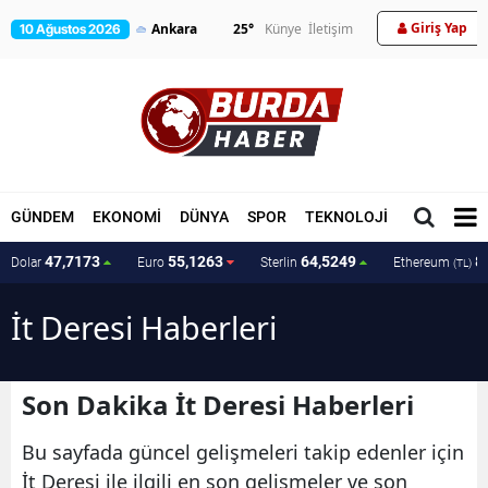
Giriş Yap
25
°
Künye
İletişim
10 Ağustos 2026
GÜNDEM
EKONOMİ
DÜNYA
SPOR
TEKNOLOJİ
MAGAZİN
47,7173
55,1263
64,5249
8
Dolar
Euro
Sterlin
Ethereum
(TL)
İt Deresi Haberleri
Son Dakika İt Deresi Haberleri
Bu sayfada güncel gelişmeleri takip edenler için
İt Deresi ile ilgili en son gelişmeler ve son