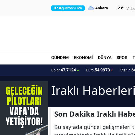
23
°
07 Ağustos 2026
Vide
GÜNDEM
EKONOMİ
DÜNYA
SPOR
47,7124
54,9973
6
Dolar
Euro
Sterlin
Iraklı Haberler
Son Dakika Iraklı Habe
Bu sayfada güncel gelişmeleri tak
sunulmaktadır. Iraklı ile ilgili 