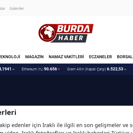
olar
Galeriler
TEKNOLOJİ
MAGAZİN
NAMAZ VAKİTLERİ
ECZANELER
BORSAL
4,1941
90.656
6.522,53
Ethereum
Gram Altın (Kapalı Çarşı)
(TL)
i
rleri
ip edenler için Iraklı ile ilgili en son gelişmeler ve 
tüm video, Iraklı fotoğrafları ve Iraklı haberleri Türki