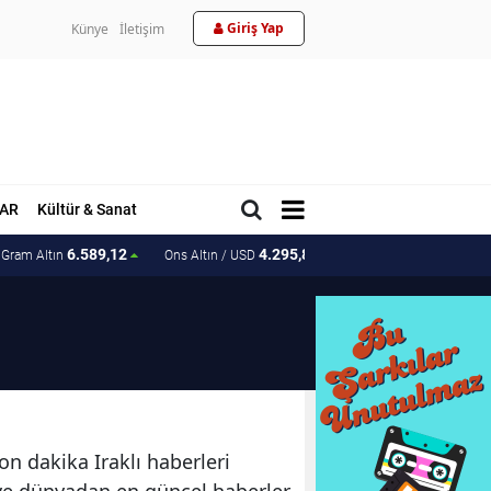
Giriş Yap
Künye
İletişim
AR
Kültür & Sanat
6.589,12
4.295,81
204.92
Gram Altın
Ons Altın / USD
Ons Altın / TL
son dakika Iraklı haberleri
ye ve dünyadan en güncel haberler.