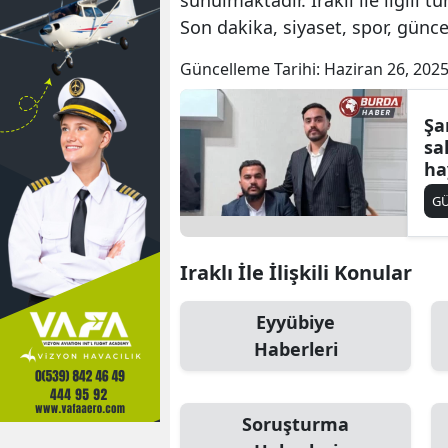
Son dakika, siyaset, spor, günc
Güncelleme Tarihi:
Haziran 26, 2025
Şa
sa
ha
G
Iraklı İle İlişkili Konular
Eyyübiye
Haberleri
Soruşturma