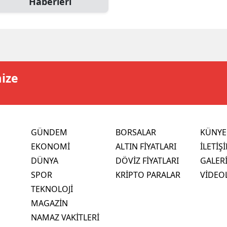
Haberleri
mize
GÜNDEM
BORSALAR
KÜNYE
EKONOMİ
ALTIN FİYATLARI
İLETİŞ
DÜNYA
DÖVİZ FİYATLARI
GALER
SPOR
KRİPTO PARALAR
VİDEO
TEKNOLOJİ
MAGAZİN
NAMAZ VAKİTLERİ